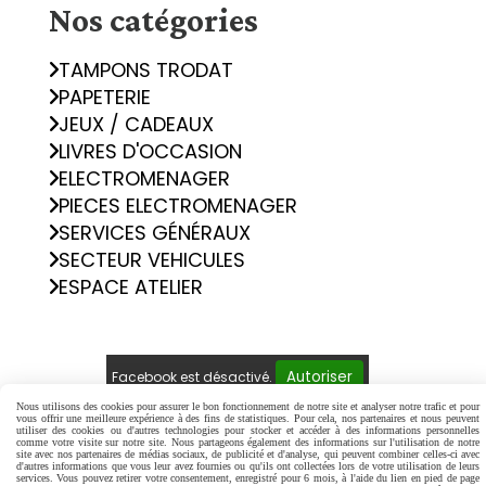
Nos catégories
TAMPONS TRODAT
PAPETERIE
JEUX / CADEAUX
LIVRES D'OCCASION
ELECTROMENAGER
PIECES ELECTROMENAGER
SERVICES GÉNÉRAUX
SECTEUR VEHICULES
ESPACE ATELIER
Autoriser
Facebook est désactivé.
Nous utilisons des cookies pour assurer le bon fonctionnement de notre site et analyser notre trafic et pour
vous offrir une meilleure expérience à des fins de statistiques. Pour cela, nos partenaires et nous peuvent
Mentions Légales
Conditions générales de vente
utiliser des cookies ou d'autres technologies pour stocker et accéder à des informations personnelles
comme votre visite sur notre site. Nous partageons également des informations sur l'utilisation de notre
Politique de confidentialité
Gestion cookies
site avec nos partenaires de médias sociaux, de publicité et d'analyse, qui peuvent combiner celles-ci avec
d'autres informations que vous leur avez fournies ou qu'ils ont collectées lors de votre utilisation de leurs
Mon Compte
Créer un site internet
services. Vous pouvez retirer votre consentement, enregistré pour 6 mois, à l'aide du lien en pied de page