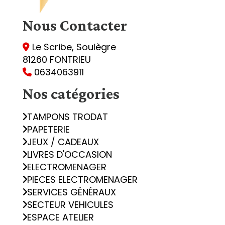
Nous
Contacter
Le Scribe, Soulègre

81260 FONTRIEU
0634063911

Nos catégories
TAMPONS TRODAT
PAPETERIE
JEUX / CADEAUX
LIVRES D'OCCASION
ELECTROMENAGER
PIECES ELECTROMENAGER
SERVICES GÉNÉRAUX
SECTEUR VEHICULES
ESPACE ATELIER