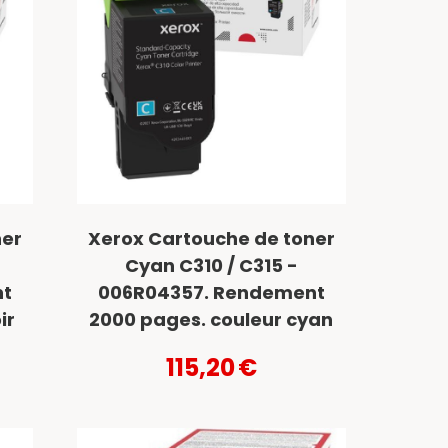
ner
Xerox Cartouche de toner
Cyan C310 / C315 -
nt
006R04357. Rendement
ir
2000 pages. couleur cyan
115,20
€