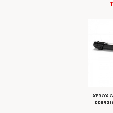
1
XEROX C
006R015