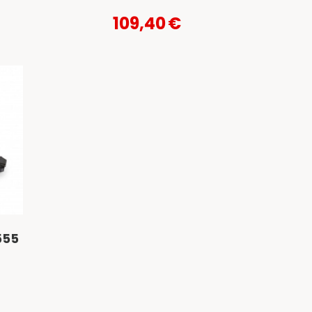
109,40
€
555