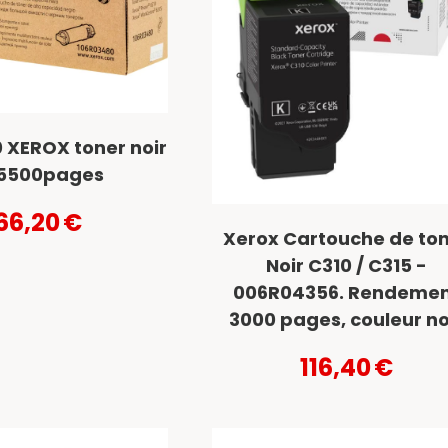
 XEROX toner noir
5500pages
66,20
€
Xerox Cartouche de to
Noir C310 / C315 -
006R04356. Rendeme
3000 pages, couleur no
116,40
€