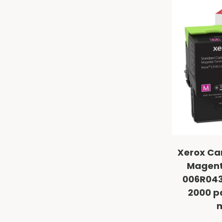
Xerox Ca
Magenta
006R043
2000 p