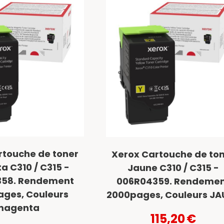
rtouche de toner
Xerox Cartouche de to
 C310 / C315 -
Jaune C310 / C315 -
58. Rendement
006R04359. Rendeme
ages, Couleurs
2000pages, Couleurs JA
magenta
115,20
€