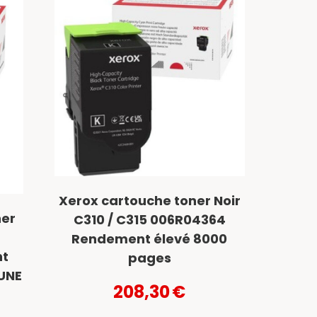
Xerox cartouche toner Noir
ner
C310 / C315 006R04364
Rendement élevé 8000
nt
pages
UNE
208,30
€