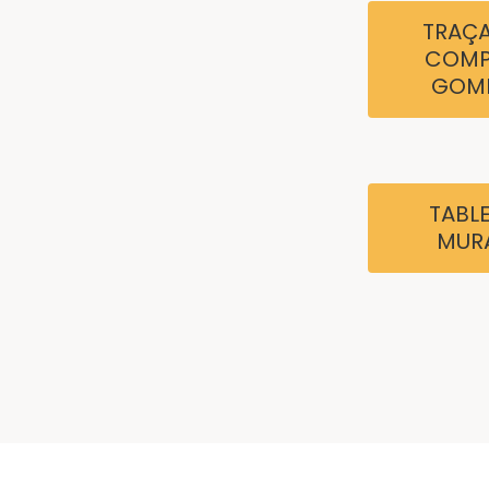
TRAÇA
COMP
GOM
TABL
MUR