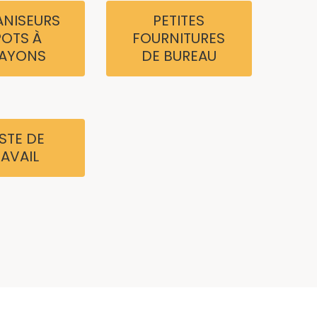
NISEURS
PETITES
POTS À
FOURNITURES
AYONS
DE BUREAU
STE DE
RAVAIL