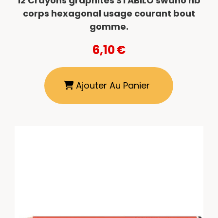
12 Crayons graphites STABILO swano hb
corps hexagonal usage courant bout
gomme.
6,10
€
Ajouter Au Panier