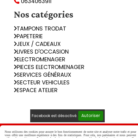
0634063911

Nos catégories
TAMPONS TRODAT
PAPETERIE
JEUX / CADEAUX
LIVRES D'OCCASION
ELECTROMENAGER
PIECES ELECTROMENAGER
SERVICES GÉNÉRAUX
SECTEUR VEHICULES
ESPACE ATELIER
Autoriser
Facebook est désactivé.
Mentions Légales
Conditions générales de vente
Nous utilisons des cookies pour assurer le bon fonctionnement de notre site et analyser notre trafic et pour
vous offrir une meilleure expérience à des fins de statistiques. Pour cela, nos partenaires et nous peuvent
Politique de confidentialité
Gestion cookies