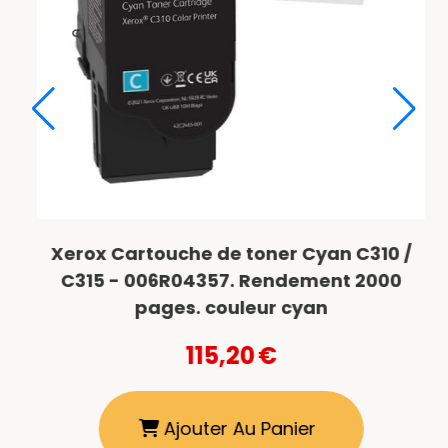
 /
Xerox Cartouche de toner Noir C310 /
0
C315 - 006R04356. Rendement 3000
pages, couleur noir
116,40
€
Ajouter Au Panier