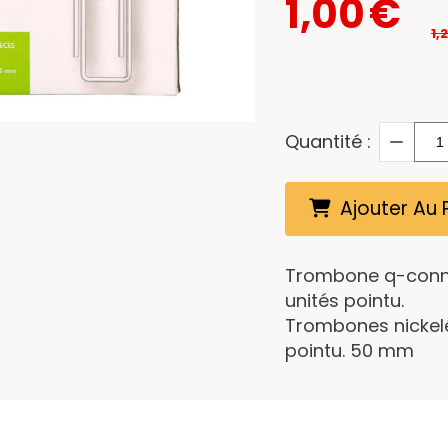
1,00
€
1,
Quantité :
Ajouter Au 
Trombone q-conne
unités pointu.
Trombones nickelé
pointu. 50 mm