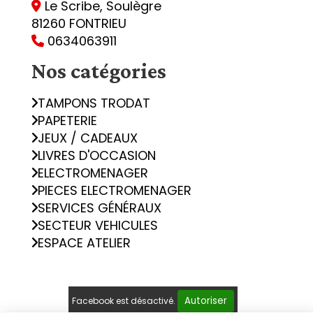
Le Scribe, Soulègre

81260 FONTRIEU
0634063911

Nos catégories
TAMPONS TRODAT
PAPETERIE
JEUX / CADEAUX
LIVRES D'OCCASION
ELECTROMENAGER
PIECES ELECTROMENAGER
SERVICES GÉNÉRAUX
SECTEUR VEHICULES
ESPACE ATELIER
Autoriser
Facebook est désactivé.