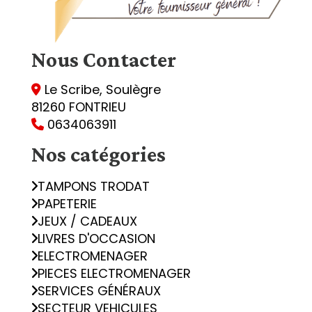
Nous
Contacter
Le Scribe, Soulègre

81260 FONTRIEU
0634063911

Nos catégories
TAMPONS TRODAT
PAPETERIE
JEUX / CADEAUX
LIVRES D'OCCASION
ELECTROMENAGER
PIECES ELECTROMENAGER
SERVICES GÉNÉRAUX
SECTEUR VEHICULES