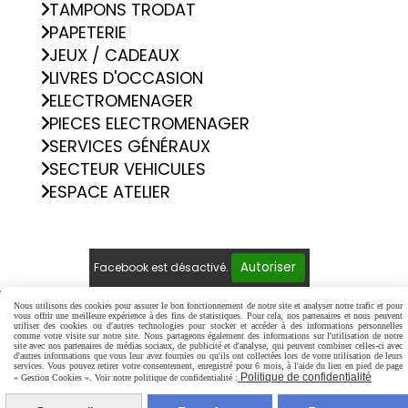
TAMPONS TRODAT
PAPETERIE
JEUX / CADEAUX
LIVRES D'OCCASION
ELECTROMENAGER
PIECES ELECTROMENAGER
SERVICES GÉNÉRAUX
SECTEUR VEHICULES
ESPACE ATELIER
Autoriser
Facebook est désactivé.
Nous utilisons des cookies pour assurer le bon fonctionnement de notre site et analyser notre trafic et pour
Mentions Légales
Conditions générales de vente
vous offrir une meilleure expérience à des fins de statistiques. Pour cela, nos partenaires et nous peuvent
utiliser des cookies ou d'autres technologies pour stocker et accéder à des informations personnelles
Politique de confidentialité
Gestion cookies
comme votre visite sur notre site. Nous partageons également des informations sur l'utilisation de notre
Mon Compte
Créer un site internet
site avec nos partenaires de médias sociaux, de publicité et d'analyse, qui peuvent combiner celles-ci avec
d'autres informations que vous leur avez fournies ou qu'ils ont collectées lors de votre utilisation de leurs
services. Vous pouvez retirer votre consentement, enregistré pour 6 mois, à l'aide du lien en pied de page
Politique de confidentialité
« Gestion Cookies ». Voir notre politique de confidentialité :