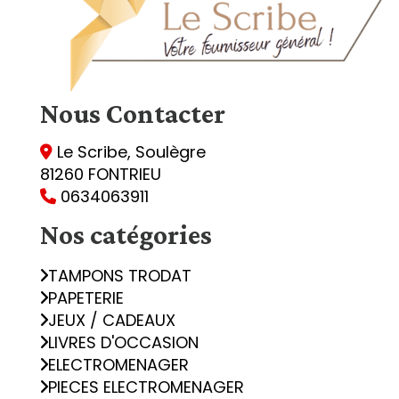
Nous
Contacter
Le Scribe, Soulègre

81260 FONTRIEU
0634063911

Nos catégories
TAMPONS TRODAT
PAPETERIE
JEUX / CADEAUX
LIVRES D'OCCASION
ELECTROMENAGER
PIECES ELECTROMENAGER