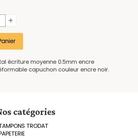
Panier
istal écriture moyenne 0.5mm encre
ndéformable capuchon couleur encre noir.
s
Nos catégories
TAMPONS TRODAT
PAPETERIE