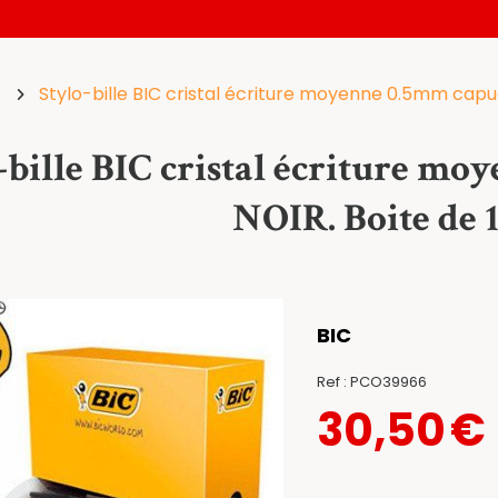
Stylo-bille BIC cristal écriture moyenne 0.5mm capu
-bille BIC cristal écriture m
NOIR. Boite de 
BIC
Ref :
PCO39966
30,50
€