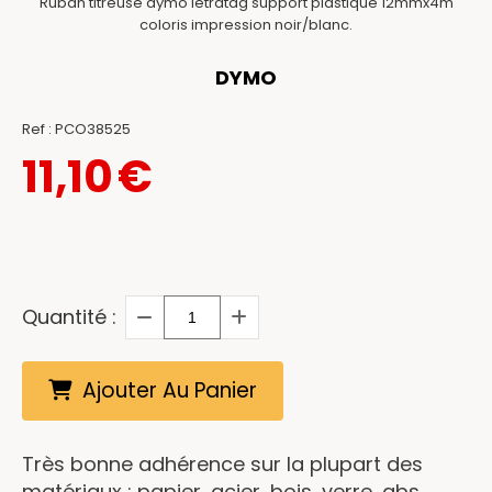
Ruban titreuse dymo letratag support plastique 12mmx4m
coloris impression noir/blanc.
DYMO
Ref :
PCO38525
11,10
€
Quantité :
Ajouter Au Panier
Très bonne adhérence sur la plupart des
matériaux : papier, acier, bois, verre, abs,