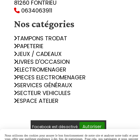
81260 FONTRIEU
0634063911

Nos catégories
TAMPONS TRODAT
PAPETERIE
JEUX / CADEAUX
LIVRES D'OCCASION
ELECTROMENAGER
PIECES ELECTROMENAGER
SERVICES GÉNÉRAUX
SECTEUR VEHICULES
ESPACE ATELIER
Autoriser
Facebook est désactivé.
Nous utilisons des cookies pour assurer le bon fonctionnement de notre site et analyser notre trafic et pour
vous offrir une meilleure expérience à des fins de statistiques. Pour cela, nos partenaires et nous peuvent