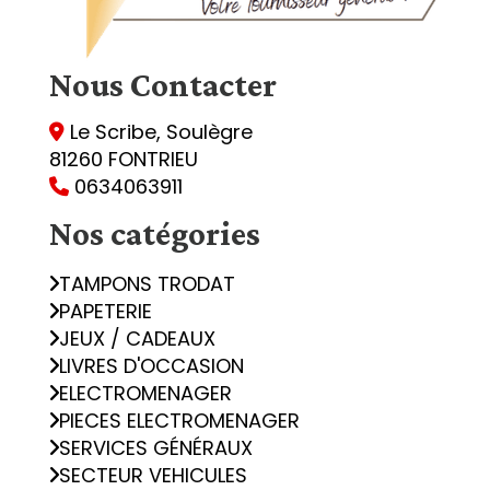
Nous
Contacter
Le Scribe, Soulègre

81260 FONTRIEU
0634063911

Nos catégories
TAMPONS TRODAT
PAPETERIE
JEUX / CADEAUX
LIVRES D'OCCASION
ELECTROMENAGER
PIECES ELECTROMENAGER
SERVICES GÉNÉRAUX
SECTEUR VEHICULES