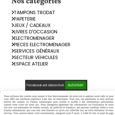
Nos catégories
TAMPONS TRODAT
PAPETERIE
JEUX / CADEAUX
LIVRES D'OCCASION
ELECTROMENAGER
PIECES ELECTROMENAGER
SERVICES GÉNÉRAUX
SECTEUR VEHICULES
ESPACE ATELIER
Autoriser
Facebook est désactivé.
Nous utilisons des cookies pour assurer le bon fonctionnement de notre site et analyser notre trafic et pour
Mentions Légales
Conditions générales de vente
vous offrir une meilleure expérience à des fins de statistiques. Pour cela, nos partenaires et nous peuvent
Politique de confidentialité
Gestion cookies
utiliser des cookies ou d'autres technologies pour stocker et accéder à des informations personnelles
comme votre visite sur notre site. Nous partageons également des informations sur l'utilisation de notre
Mon Compte
Créer un site internet
site avec nos partenaires de médias sociaux, de publicité et d'analyse, qui peuvent combiner celles-ci avec
d'autres informations que vous leur avez fournies ou qu'ils ont collectées lors de votre utilisation de leurs
services. Vous pouvez retirer votre consentement, enregistré pour 6 mois, à l'aide du lien en pied de page