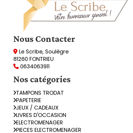
Nous
Contacter
Le Scribe, Soulègre

81260 FONTRIEU
0634063911

Nos catégories
TAMPONS TRODAT
PAPETERIE
JEUX / CADEAUX
LIVRES D'OCCASION
ELECTROMENAGER
PIECES ELECTROMENAGER