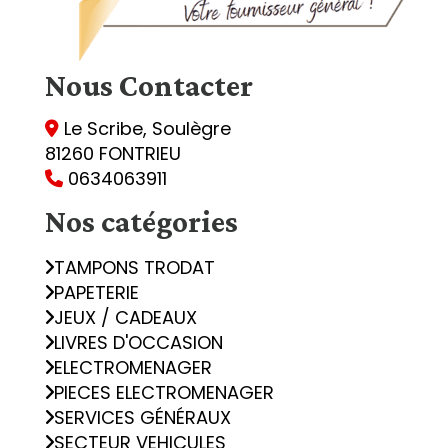
Nous
Contacter
Le Scribe, Soulègre

81260 FONTRIEU
0634063911

Nos catégories
TAMPONS TRODAT
PAPETERIE
JEUX / CADEAUX
LIVRES D'OCCASION
ELECTROMENAGER
PIECES ELECTROMENAGER
SERVICES GÉNÉRAUX
SECTEUR VEHICULES