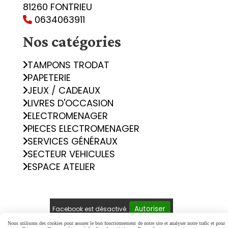
81260 FONTRIEU
0634063911

Nos catégories
TAMPONS TRODAT
PAPETERIE
JEUX / CADEAUX
LIVRES D'OCCASION
ELECTROMENAGER
PIECES ELECTROMENAGER
SERVICES GÉNÉRAUX
SECTEUR VEHICULES
ESPACE ATELIER
Autoriser
Facebook est désactivé.
Nous utilisons des cookies pour assurer le bon fonctionnement de notre site et analyser notre trafic et pour