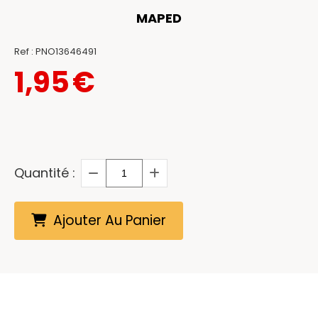
MAPED
Ref :
PNO13646491
1,95
€
Quantité :
Ajouter Au Panier