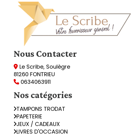
Nous
Contacter
Le Scribe, Soulègre

81260 FONTRIEU
0634063911

Nos catégories
TAMPONS TRODAT
PAPETERIE
JEUX / CADEAUX
LIVRES D'OCCASION