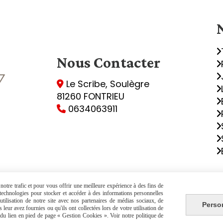
Nous
Contacter
Le Scribe, Soulègre

81260 FONTRIEU
0634063911

otre trafic et pour vous offrir une meilleure expérience à des fins de
Autoriser
Facebook est désactivé.
s technologies pour stocker et accéder à des informations personnelles
tilisation de notre site avec nos partenaires de médias sociaux, de
Perso
leur avez fournies ou qu'ils ont collectées lors de votre utilisation de
de vente
Politique de confidentialité
Gestion co
e du lien en pied de page « Gestion Cookies ». Voir notre politique de