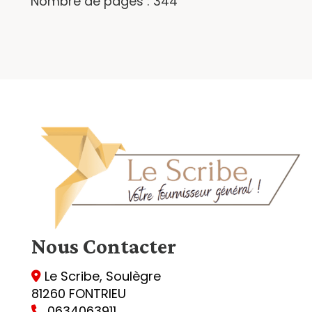
Nombre de pages : 344
Nous
Contacter
Le Scribe, Soulègre

81260 FONTRIEU
0634063911
