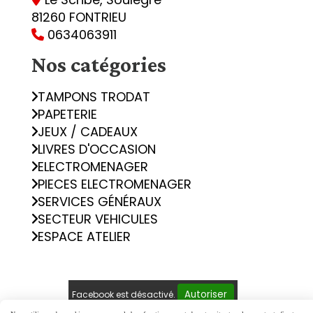
81260 FONTRIEU
0634063911

Nos catégories
TAMPONS TRODAT
PAPETERIE
JEUX / CADEAUX
LIVRES D'OCCASION
ELECTROMENAGER
PIECES ELECTROMENAGER
SERVICES GÉNÉRAUX
SECTEUR VEHICULES
ESPACE ATELIER
Autoriser
Facebook est désactivé.