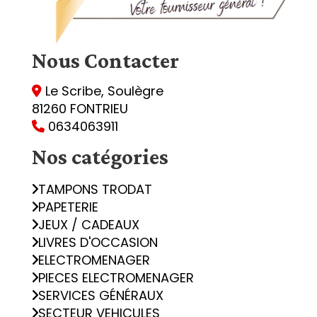
Nous
Contacter
Le Scribe, Soulègre

81260 FONTRIEU
0634063911

Nos catégories
TAMPONS TRODAT
PAPETERIE
JEUX / CADEAUX
LIVRES D'OCCASION
ELECTROMENAGER
PIECES ELECTROMENAGER
SERVICES GÉNÉRAUX
SECTEUR VEHICULES