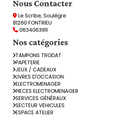
Nous
Contacter
Le Scribe, Soulègre

81260 FONTRIEU
0634063911

Nos catégories
TAMPONS TRODAT
PAPETERIE
JEUX / CADEAUX
LIVRES D'OCCASION
ELECTROMENAGER
PIECES ELECTROMENAGER
SERVICES GÉNÉRAUX
SECTEUR VEHICULES
ESPACE ATELIER