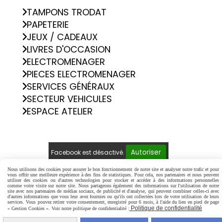
TAMPONS TRODAT
PAPETERIE
JEUX / CADEAUX
LIVRES D'OCCASION
ELECTROMENAGER
PIECES ELECTROMENAGER
SERVICES GÉNÉRAUX
SECTEUR VEHICULES
ESPACE ATELIER
Autoriser
Facebook est désactivé.
Nous utilisons des cookies pour assurer le bon fonctionnement de notre site et analyser notre trafic et pour
Mentions Légales
Conditions générales de vente
vous offrir une meilleure expérience à des fins de statistiques. Pour cela, nos partenaires et nous peuvent
utiliser des cookies ou d'autres technologies pour stocker et accéder à des informations personnelles
Politique de confidentialité
Gestion cookies
comme votre visite sur notre site. Nous partageons également des informations sur l'utilisation de notre
site avec nos partenaires de médias sociaux, de publicité et d'analyse, qui peuvent combiner celles-ci avec
Mon Compte
Créer un site internet
d'autres informations que vous leur avez fournies ou qu'ils ont collectées lors de votre utilisation de leurs
services. Vous pouvez retirer votre consentement, enregistré pour 6 mois, à l'aide du lien en pied de page
Politique de confidentialité
« Gestion Cookies ». Voir notre politique de confidentialité :