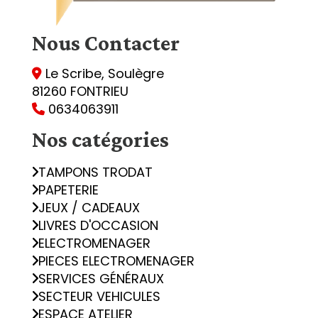
Nous
Contacter
Le Scribe, Soulègre

81260 FONTRIEU
0634063911

Nos catégories
TAMPONS TRODAT
PAPETERIE
JEUX / CADEAUX
LIVRES D'OCCASION
ELECTROMENAGER
PIECES ELECTROMENAGER
SERVICES GÉNÉRAUX
SECTEUR VEHICULES
ESPACE ATELIER