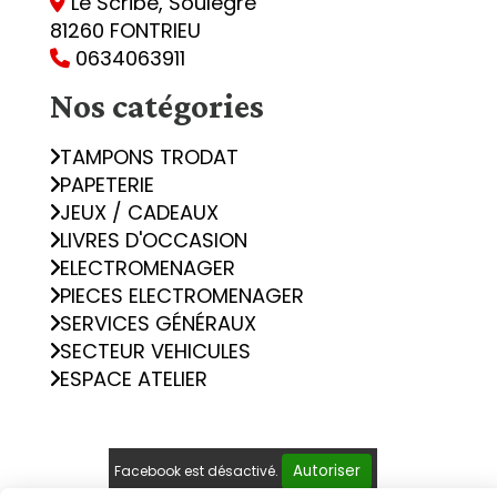
Le Scribe, Soulègre

81260 FONTRIEU
0634063911

Nos catégories
TAMPONS TRODAT
PAPETERIE
JEUX / CADEAUX
LIVRES D'OCCASION
ELECTROMENAGER
PIECES ELECTROMENAGER
SERVICES GÉNÉRAUX
SECTEUR VEHICULES
ESPACE ATELIER
Autoriser
Facebook est désactivé.