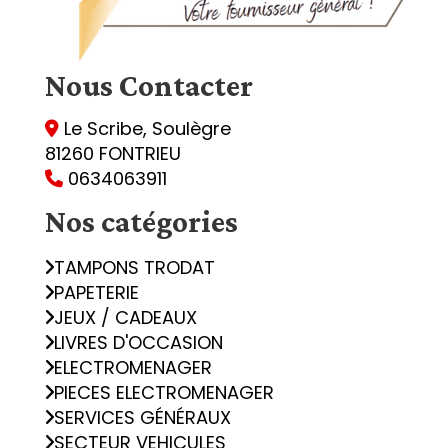
Nous
Contacter
Le Scribe, Soulègre

81260 FONTRIEU
0634063911

Nos catégories
TAMPONS TRODAT
PAPETERIE
JEUX / CADEAUX
LIVRES D'OCCASION
ELECTROMENAGER
PIECES ELECTROMENAGER
SERVICES GÉNÉRAUX
SECTEUR VEHICULES