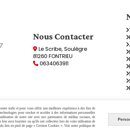
Nous
Contacter
Le Scribe, Soulègre

81260 FONTRIEU
0634063911

otre trafic et pour vous offrir une meilleure expérience à des fins de
Autoriser
Facebook est désactivé.
s technologies pour stocker et accéder à des informations personnelles
tilisation de notre site avec nos partenaires de médias sociaux, de
Perso
leur avez fournies ou qu'ils ont collectées lors de votre utilisation de
de vente
Politique de confidentialité
Gestion co
e du lien en pied de page « Gestion Cookies ». Voir notre politique de