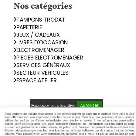
Nos catégories
TAMPONS TRODAT
PAPETERIE
JEUX / CADEAUX
LIVRES D'OCCASION
ELECTROMENAGER
PIECES ELECTROMENAGER
SERVICES GÉNÉRAUX
SECTEUR VEHICULES
ESPACE ATELIER
Autoriser
Facebook est désactivé.
Nous utilisons des cookies pour assurer le bon fonctionnement de notre site et analyser notre trafic et pour
vous offrir une meilleure expérience à des fins de statistiques. Pour cela, nos partenaires et nous peuvent
Mentions Légales
Conditions générales de vente
utiliser des cookies ou d'autres technologies pour stocker et accéder à des informations personnelles
comme votre visite sur notre site. Nous partageons également des informations sur l'utilisation de notre
Politique de confidentialité
Gestion cookies
site avec nos partenaires de médias sociaux, de publicité et d'analyse, qui peuvent combiner celles-ci avec
d'autres informations que vous leur avez fournies ou qu'ils ont collectées lors de votre utilisation de leurs
Mon Compte
Créer un site internet
services. Vous pouvez retirer votre consentement, enregistré pour 6 mois, à l'aide du lien en pied de page