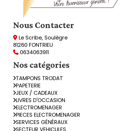
Nous
Contacter
Le Scribe, Soulègre

81260 FONTRIEU
0634063911

Nos catégories
TAMPONS TRODAT
PAPETERIE
JEUX / CADEAUX
LIVRES D'OCCASION
ELECTROMENAGER
PIECES ELECTROMENAGER
SERVICES GÉNÉRAUX
SECTEUR VEHICULES