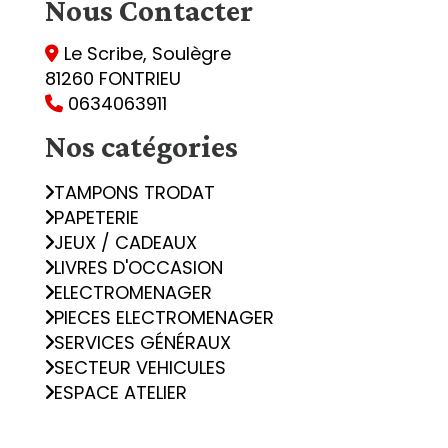
Nous
Contacter
Le Scribe, Soulègre

81260 FONTRIEU
0634063911

Nos catégories
TAMPONS TRODAT
PAPETERIE
JEUX / CADEAUX
LIVRES D'OCCASION
ELECTROMENAGER
PIECES ELECTROMENAGER
SERVICES GÉNÉRAUX
SECTEUR VEHICULES
ESPACE ATELIER