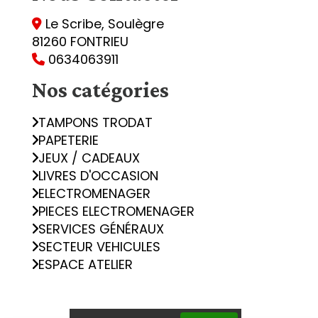
Le Scribe, Soulègre

81260 FONTRIEU
0634063911

Nos catégories
TAMPONS TRODAT
PAPETERIE
JEUX / CADEAUX
LIVRES D'OCCASION
ELECTROMENAGER
PIECES ELECTROMENAGER
SERVICES GÉNÉRAUX
SECTEUR VEHICULES
ESPACE ATELIER