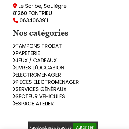
Le Scribe, Soulègre

81260 FONTRIEU
0634063911

Nos catégories
TAMPONS TRODAT
PAPETERIE
JEUX / CADEAUX
LIVRES D'OCCASION
ELECTROMENAGER
PIECES ELECTROMENAGER
SERVICES GÉNÉRAUX
SECTEUR VEHICULES
ESPACE ATELIER
Autoriser
Facebook est désactivé.