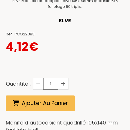
ELVE Manifold autocopiant elve 105x148mm quadrillé 5x5
foliotage 50 triplis.
ELVE
Ref :
PCO22383
4,12
€
Quantité :
Ajouter Au Panier
Manifold autocopiant quadrillé 105x140 mm
feuillets tripli