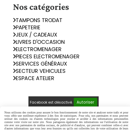
Nos catégories
TAMPONS TRODAT
PAPETERIE
JEUX / CADEAUX
LIVRES D'OCCASION
ELECTROMENAGER
PIECES ELECTROMENAGER
SERVICES GÉNÉRAUX
SECTEUR VEHICULES
ESPACE ATELIER
Autoriser
Facebook est désactivé.
Nous utilisons des cookies pour assurer le bon fonctionnement de notre site et analyser notre trafic et pour
Mentions Légales
Conditions générales de vente
vous offrir une meilleure expérience à des fins de statistiques. Pour cela, nos partenaires et nous peuvent
utiliser des cookies ou d'autres technologies pour stocker et accéder à des informations personnelles
Politique de confidentialité
Gestion cookies
comme votre visite sur notre site. Nous partageons également des informations sur l'utilisation de notre
site avec nos partenaires de médias sociaux, de publicité et d'analyse, qui peuvent combiner celles-ci avec
Mon Compte
Créer un site internet
d'autres informations que vous leur avez fournies ou qu'ils ont collectées lors de votre utilisation de leurs