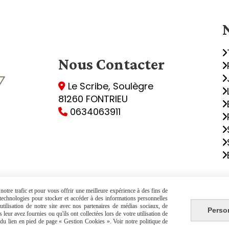
Nous
Contacter
Le Scribe, Soulègre

81260 FONTRIEU
0634063911

otre trafic et pour vous offrir une meilleure expérience à des fins de
Autoriser
Facebook est désactivé.
s technologies pour stocker et accéder à des informations personnelles
tilisation de notre site avec nos partenaires de médias sociaux, de
Perso
leur avez fournies ou qu'ils ont collectées lors de votre utilisation de
de vente
Politique de confidentialité
Gestion co
e du lien en pied de page « Gestion Cookies ». Voir notre politique de