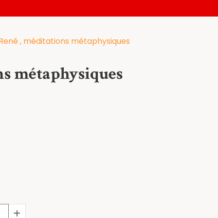
ené , méditations métaphysiques
s métaphysiques