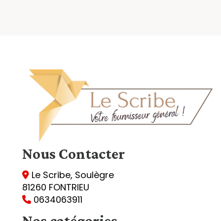
Nous
Contacter
Le Scribe, Soulègre

81260 FONTRIEU
0634063911

Nos catégories