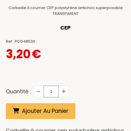
Corbeille à courrier CEP polystyrène antichoc superposable
TRANSPARENT
CEP
Ref :
PCO48539
3,20
€
Quantité :
Ajouter Au Panier
Corbeille à courrier cep polystyrène antichoc