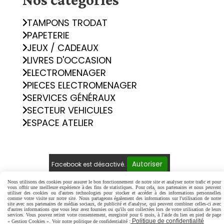
TAMPONS TRODAT
PAPETERIE
JEUX / CADEAUX
LIVRES D'OCCASION
ELECTROMENAGER
PIECES ELECTROMENAGER
SERVICES GÉNÉRAUX
SECTEUR VEHICULES
ESPACE ATELIER
Autoriser
Facebook est désactivé.
Nous utilisons des cookies pour assurer le bon fonctionnement de notre site et analyser notre trafic et pour
Mentions Légales
Conditions générales de vente
vous offrir une meilleure expérience à des fins de statistiques. Pour cela, nos partenaires et nous peuvent
utiliser des cookies ou d'autres technologies pour stocker et accéder à des informations personnelles
Politique de confidentialité
Gestion cookies
comme votre visite sur notre site. Nous partageons également des informations sur l'utilisation de notre
site avec nos partenaires de médias sociaux, de publicité et d'analyse, qui peuvent combiner celles-ci avec
Mon Compte
Créer un site internet
d'autres informations que vous leur avez fournies ou qu'ils ont collectées lors de votre utilisation de leurs
services. Vous pouvez retirer votre consentement, enregistré pour 6 mois, à l'aide du lien en pied de page
Politique de confidentialité
« Gestion Cookies ». Voir notre politique de confidentialité :