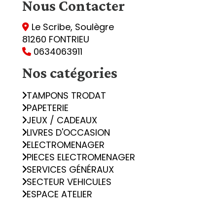
Nous
Contacter
Le Scribe, Soulègre

81260 FONTRIEU
0634063911

Nos catégories
TAMPONS TRODAT
PAPETERIE
JEUX / CADEAUX
LIVRES D'OCCASION
ELECTROMENAGER
PIECES ELECTROMENAGER
SERVICES GÉNÉRAUX
SECTEUR VEHICULES
ESPACE ATELIER