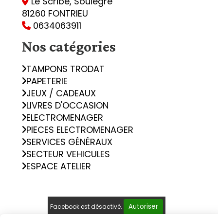
Le Scribe, Soulègre

81260 FONTRIEU
0634063911

Nos catégories
TAMPONS TRODAT
PAPETERIE
JEUX / CADEAUX
LIVRES D'OCCASION
ELECTROMENAGER
PIECES ELECTROMENAGER
SERVICES GÉNÉRAUX
SECTEUR VEHICULES
ESPACE ATELIER
Autoriser
Facebook est désactivé.