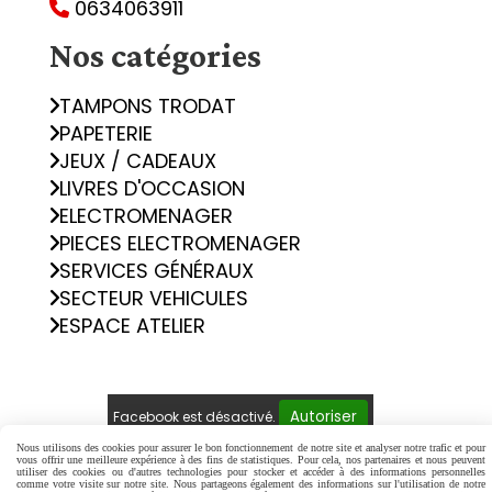
0634063911

Nos catégories
TAMPONS TRODAT
PAPETERIE
JEUX / CADEAUX
LIVRES D'OCCASION
ELECTROMENAGER
PIECES ELECTROMENAGER
SERVICES GÉNÉRAUX
SECTEUR VEHICULES
ESPACE ATELIER
Autoriser
Facebook est désactivé.
Nous utilisons des cookies pour assurer le bon fonctionnement de notre site et analyser notre trafic et pour
vous offrir une meilleure expérience à des fins de statistiques. Pour cela, nos partenaires et nous peuvent
Mentions Légales
Conditions générales de vente
utiliser des cookies ou d'autres technologies pour stocker et accéder à des informations personnelles
comme votre visite sur notre site. Nous partageons également des informations sur l'utilisation de notre