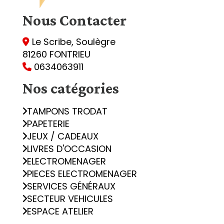
Nous
Contacter
Le Scribe, Soulègre

81260 FONTRIEU
0634063911

Nos catégories
TAMPONS TRODAT
PAPETERIE
JEUX / CADEAUX
LIVRES D'OCCASION
ELECTROMENAGER
PIECES ELECTROMENAGER
SERVICES GÉNÉRAUX
SECTEUR VEHICULES
ESPACE ATELIER