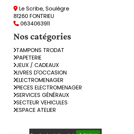
Le Scribe, Soulègre

81260 FONTRIEU
0634063911

Nos catégories
TAMPONS TRODAT
PAPETERIE
JEUX / CADEAUX
LIVRES D'OCCASION
ELECTROMENAGER
PIECES ELECTROMENAGER
SERVICES GÉNÉRAUX
SECTEUR VEHICULES
ESPACE ATELIER