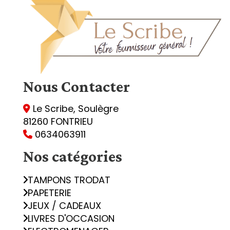
Nous
Contacter
Le Scribe, Soulègre

81260 FONTRIEU
0634063911

Nos catégories
TAMPONS TRODAT
PAPETERIE
JEUX / CADEAUX
LIVRES D'OCCASION