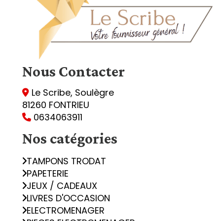
Nous
Contacter
Le Scribe, Soulègre

81260 FONTRIEU
0634063911

Nos catégories
TAMPONS TRODAT
PAPETERIE
JEUX / CADEAUX
LIVRES D'OCCASION
ELECTROMENAGER