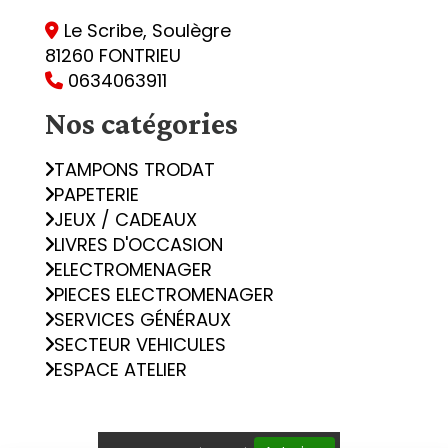
Le Scribe, Soulègre

81260 FONTRIEU
0634063911

Nos catégories
TAMPONS TRODAT
PAPETERIE
JEUX / CADEAUX
LIVRES D'OCCASION
ELECTROMENAGER
PIECES ELECTROMENAGER
SERVICES GÉNÉRAUX
SECTEUR VEHICULES
ESPACE ATELIER