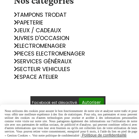
Nos catégories
TAMPONS TRODAT
PAPETERIE
JEUX / CADEAUX
LIVRES D'OCCASION
ELECTROMENAGER
PIECES ELECTROMENAGER
SERVICES GÉNÉRAUX
SECTEUR VEHICULES
ESPACE ATELIER
Autoriser
Facebook est désactivé.
Nous utilisons des cookies pour assurer le bon fonctionnement de notre site et analyser notre trafic et pour
vous offrir une meilleure expérience à des fins de statistiques. Pour cela, nos partenaires et nous peuvent
Mentions Légales
Conditions générales de vente
utiliser des cookies ou d'autres technologies pour stocker et accéder à des informations personnelles
comme votre visite sur notre site. Nous partageons également des informations sur l'utilisation de notre
Politique de confidentialité
Gestion cookies
site avec nos partenaires de médias sociaux, de publicité et d'analyse, qui peuvent combiner celles-ci avec
d'autres informations que vous leur avez fournies ou qu'ils ont collectées lors de votre utilisation de leurs
Mon Compte
Créer un site internet
services. Vous pouvez retirer votre consentement, enregistré pour 6 mois, à l'aide du lien en pied de page
Politique de confidentialité
« Gestion Cookies ». Voir notre politique de confidentialité :