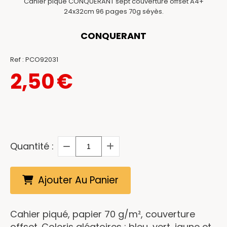
Cahier piqué CONQUERANT sept couverture offset A4+
24x32cm 96 pages 70g séyès.
CONQUERANT
Ref :
PCO92031
2,50
€
Quantité :
Ajouter Au Panier
Cahier piqué, papier 70 g/m², couverture
offset. Coloris aléatoires : bleu, vert, jaune et