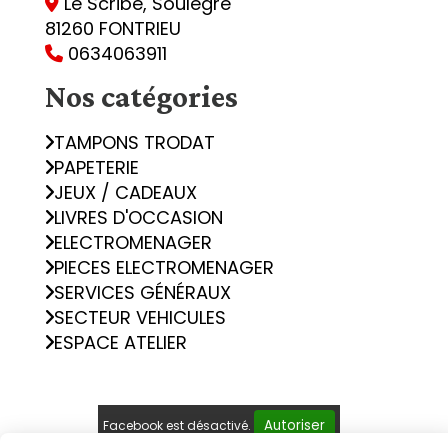
Le Scribe, Soulègre

81260 FONTRIEU
0634063911

Nos catégories
TAMPONS TRODAT
PAPETERIE
JEUX / CADEAUX
LIVRES D'OCCASION
ELECTROMENAGER
PIECES ELECTROMENAGER
SERVICES GÉNÉRAUX
SECTEUR VEHICULES
ESPACE ATELIER
Autoriser
Facebook est désactivé.