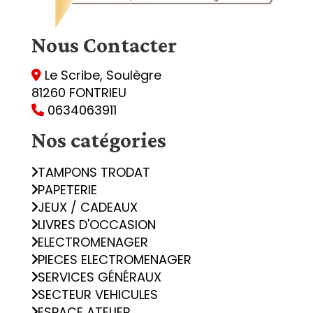
Nous
Contacter
Le Scribe, Soulègre

81260 FONTRIEU
0634063911

Nos catégories
TAMPONS TRODAT
PAPETERIE
JEUX / CADEAUX
LIVRES D'OCCASION
ELECTROMENAGER
PIECES ELECTROMENAGER
SERVICES GÉNÉRAUX
SECTEUR VEHICULES
ESPACE ATELIER