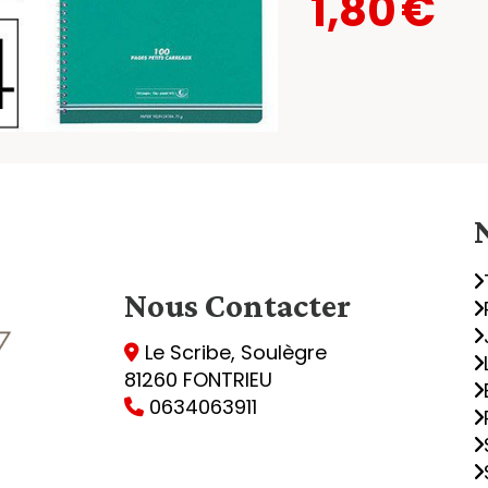
1,80
€
Nous
Contacter
Le Scribe, Soulègre

81260 FONTRIEU
0634063911
