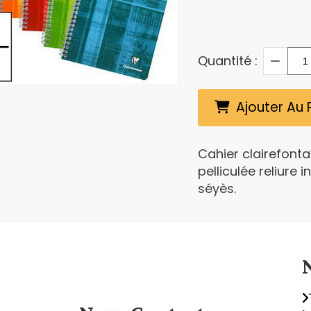
Quantité :
Ajouter Au 
Cahier clairefonta
pelliculée reliure
séyès.